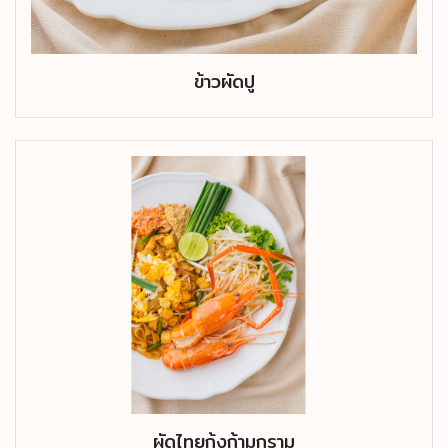
ข้าวผัดปู
ผัดไทยกุ้งก้ามกราม