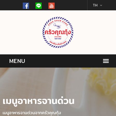
TH
เมนูอาหารจานด่วน
เมนูอาหารจานด่วนจากครัวคุณกุ้ง